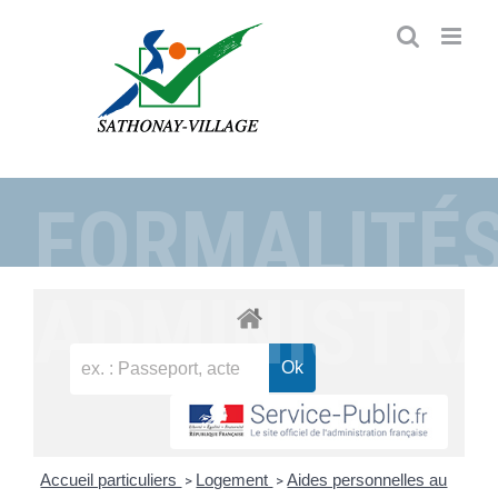
Passer
au
contenu
FORMALITÉ
ADMINISTRA
Accueil particuliers
Logement
Aides personnelles au
>
>