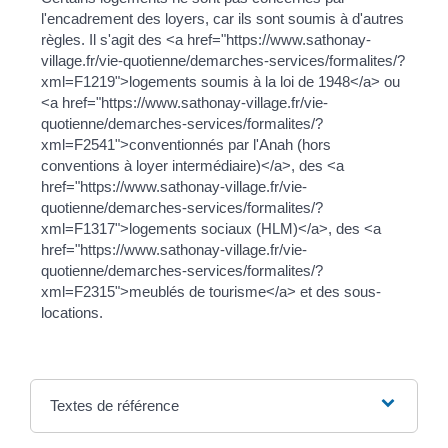
l'encadrement des loyers, car ils sont soumis à d'autres
règles. Il s'agit des <a href="https://www.sathonay-
village.fr/vie-quotienne/demarches-services/formalites/?
xml=F1219">logements soumis à la loi de 1948</a> ou
<a href="https://www.sathonay-village.fr/vie-
quotienne/demarches-services/formalites/?
xml=F2541">conventionnés par l'Anah (hors
conventions à loyer intermédiaire)</a>, des <a
href="https://www.sathonay-village.fr/vie-
quotienne/demarches-services/formalites/?
xml=F1317">logements sociaux (HLM)</a>, des <a
href="https://www.sathonay-village.fr/vie-
quotienne/demarches-services/formalites/?
xml=F2315">meublés de tourisme</a> et des sous-
locations.
Textes de référence