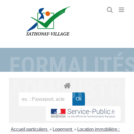
Passer
au
contenu
FORMALITÉ
ADMINISTRA
Accueil particuliers
Logement
Location immobilière :
>
>