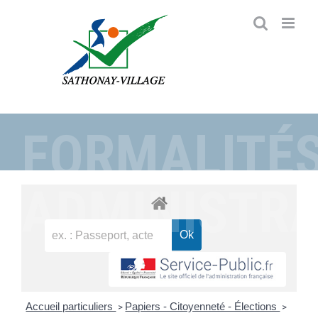
Passer
au
contenu
FORMALITÉ
ADMINISTRA
Accueil particuliers
Papiers - Citoyenneté - Élections
>
>