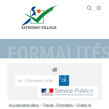
Passer
au
contenu
FORMALITÉ
ADMINISTRA
Accueil particuliers
Travail - Formation
Quitter la
>
>