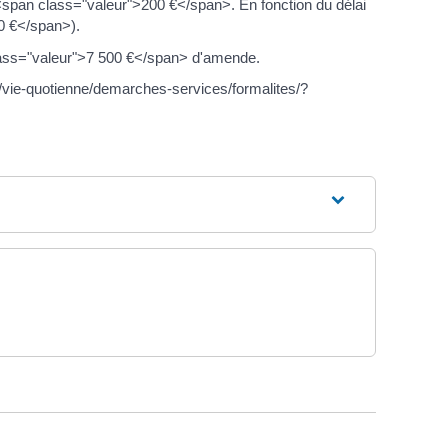
<span class="valeur">200 €</span>. En fonction du délai
0 €</span>).
class="valeur">7 500 €</span> d'amende.
/vie-quotienne/demarches-services/formalites/?