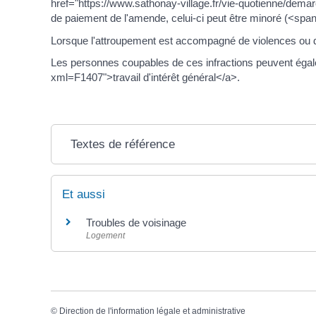
href="https://www.sathonay-village.fr/vie-quotienne/dem
de paiement de l'amende, celui-ci peut être minoré (<sp
Lorsque l'attroupement est accompagné de violences ou d
Les personnes coupables de ces infractions peuvent égale
xml=F1407">travail d'intérêt général</a>.
Textes de référence
Et aussi
Troubles de voisinage
Logement
©
Direction de l'information légale et administrative