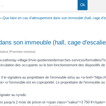
Que faire en cas d'attroupement dans son immeuble (hall, cage d'esc
>
ans son immeuble (hall, cage d'escalier,
trative (Première ministre)
www.sathonay-village.fr/vie-quotienne/demarches-services/formalit
culation des occupants ou le bon fonctionnement des dispositifs de sécur
Il le signalera au propriétaire de l'immeuble et/ou au <a href="https
 si l'immeuble est en copropriété. Le propriétaire de l'immeuble ou l
ignaler au syndic.
nies jusqu'à 2 mois de prison et <span class="valeur">3 750 €</span