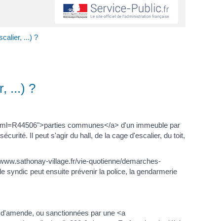
alier, ...) ?
 ...) ?
es/?xml=R44506">parties communes</a> d'un immeuble par
ité. Il peut s'agir du hall, de la cage d'escalier, du toit,
://www.sathonay-village.fr/vie-quotienne/demarches-
e syndic peut ensuite prévenir la police, la gendarmerie
> d'amende, ou sanctionnées par une <a