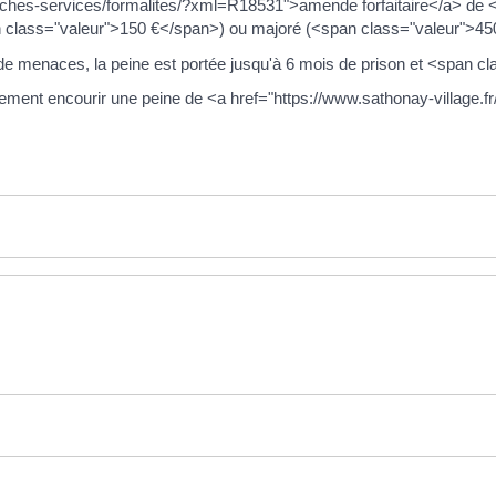
arches-services/formalites/?xml=R18531">amende forfaitaire</a> de 
an class="valeur">150 €</span>) ou majoré (<span class="valeur">45
e menaces, la peine est portée jusqu'à 6 mois de prison et <span 
ment encourir une peine de <a href="https://www.sathonay-village.fr