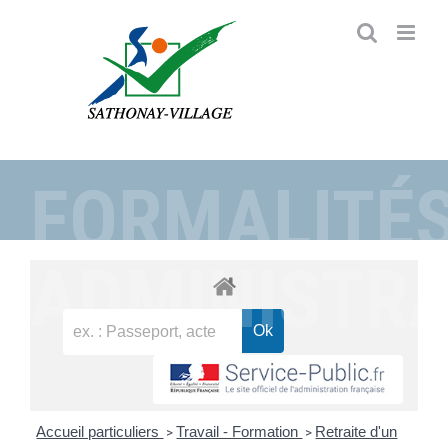
Passer
au
contenu
FORMALITÉ
ADMINISTRA
Accueil particuliers
Travail - Formation
Retraite d'un
>
>