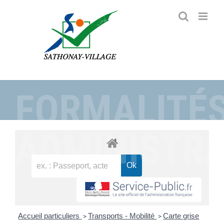
Passer
au
contenu
FORMALITÉ
ADMINISTRA
Accueil particuliers
Transports - Mobilité
Carte grise
>
>