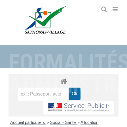
Passer
au
contenu
FORMALITÉ
ADMINISTRA
Accueil particuliers
Social - Santé
Allocation
>
>