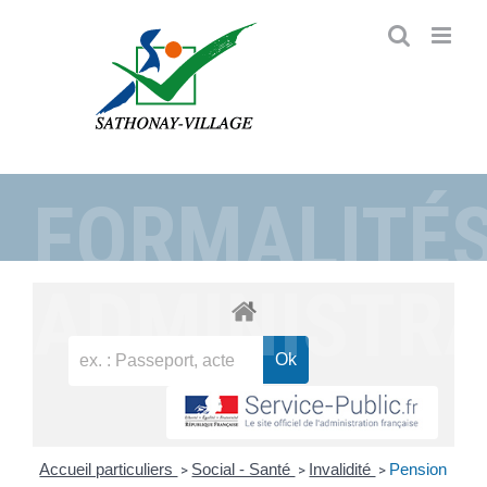
Passer
au
contenu
FORMALITÉ
ADMINISTRA
Accueil particuliers
Social - Santé
Invalidité
Pension
>
>
>