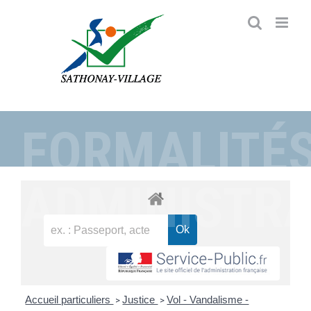
Passer
au
contenu
FORMALITÉ
ADMINISTRA
Accueil particuliers
Justice
Vol - Vandalisme -
>
>