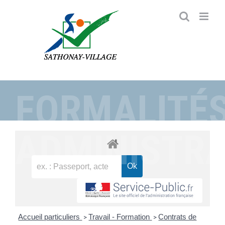
Passer
au
contenu
FORMALITÉ
ADMINISTRA
Accueil particuliers
Travail - Formation
Contrats de
>
>