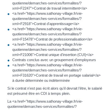
quotienne/demarches-services/formalites/?
xml=F2247">Contrat de travail intermittent</a>
<a href="https://www.sathonay-village.fr/vie-
quotienne/demarches-services/formalites/?
xml=F2918">Contrat d'apprentissage</a>
<a href="https://www.sathonay-village.fr/vie-
quotienne/demarches-services/formalites/?
xml=F15478">Contrat de professionnalisation</a>
<a href="https://www.sathonay-village.fr/vie-
quotienne/demarches-services/formalites/?
xml=F21006">Contrat unique d'insertion (CUI)</a>
Contrats conclus avec un groupement d'employeurs
<a href="https://www.sathonay-village.fr/vie-
quotienne/demarches-services/formalites/?
xml=F31620">Contrat de travail en portage salarial</a>
à durée déterminée ou indéterminée
Si le contrat n'est pas écrit alors qu'il devrait l'être, le salarié
est présumé être en CDI à temps plein.
La <a href="https://www.sathonay-village.fr/vie-
quotienne/demarches-services/formalites/?