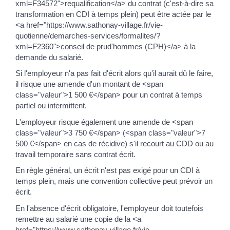
xml=F34572">requalification</a> du contrat (c'est-à-dire sa
transformation en CDI à temps plein) peut être actée par le
<a href="https://www.sathonay-village.fr/vie-
quotienne/demarches-services/formalites/?
xml=F2360">conseil de prud'hommes (CPH)</a> à la
demande du salarié.
Si l'employeur n'a pas fait d'écrit alors qu'il aurait dû le faire,
il risque une amende d'un montant de <span
class="valeur">1 500 €</span> pour un contrat à temps
partiel ou intermittent.
L'employeur risque également une amende de <span
class="valeur">3 750 €</span> (<span class="valeur">7
500 €</span> en cas de récidive) s'il recourt au CDD ou au
travail temporaire sans contrat écrit.
En règle général, un écrit n'est pas exigé pour un CDI à
temps plein, mais une convention collective peut prévoir un
écrit.
En l'absence d'écrit obligatoire, l'employeur doit toutefois
remettre au salarié une copie de la <a
href="https://www.sathonay-village.fr/vie-