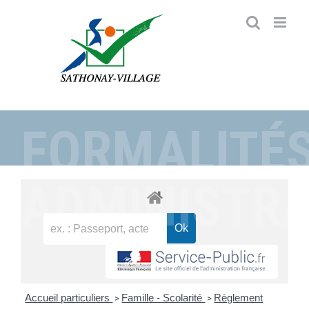
Passer
au
contenu
FORMALITÉ
ADMINISTRA
Accueil particuliers
Famille - Scolarité
Règlement
>
>