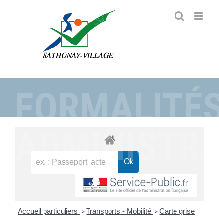
Passer
au
contenu
FORMALITÉ
ADMINISTRA
Accueil particuliers
Transports - Mobilité
Carte grise
>
>