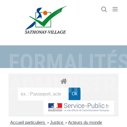
Passer
au
contenu
FORMALITÉ
ADMINISTRA
Accueil particuliers
Justice
Acteurs du monde
>
>