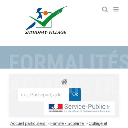
Passer
au
contenu
FORMALITÉ
ADMINISTRA
Accueil particuliers
Famille - Scolarité
Collège et
>
>