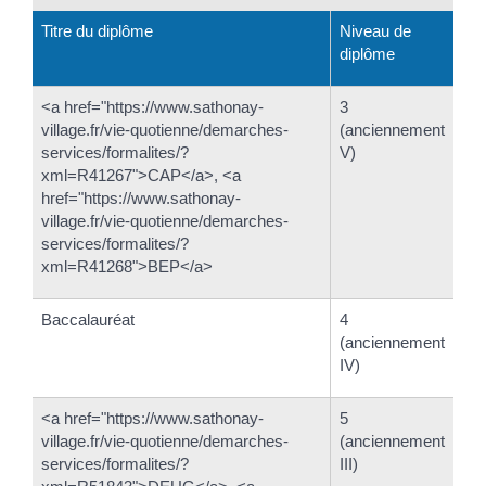
Titre du diplôme
Niveau de
diplôme
<a href="https://www.sathonay-
3
village.fr/vie-quotienne/demarches-
(anciennement
services/formalites/?
V)
xml=R41267">CAP</a>, <a
href="https://www.sathonay-
village.fr/vie-quotienne/demarches-
services/formalites/?
xml=R41268">BEP</a>
Baccalauréat
4
(anciennement
IV)
<a href="https://www.sathonay-
5
village.fr/vie-quotienne/demarches-
(anciennement
services/formalites/?
III)