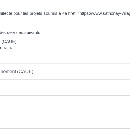
chitecte pour les projets soumis à <a href="https://www.sathonay-vill
 des services suivants :
nt (CAUE)
errain.
ronnement (CAUE)