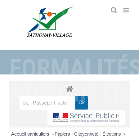
Passer
au
contenu
FORMALITÉ
ADMINISTRA
Accueil particuliers
Papiers - Citoyenneté - Élections
>
>