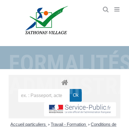
Passer
au
contenu
FORMALITÉ
ADMINISTRA
Accueil particuliers
Travail - Formation
Conditions de
>
>