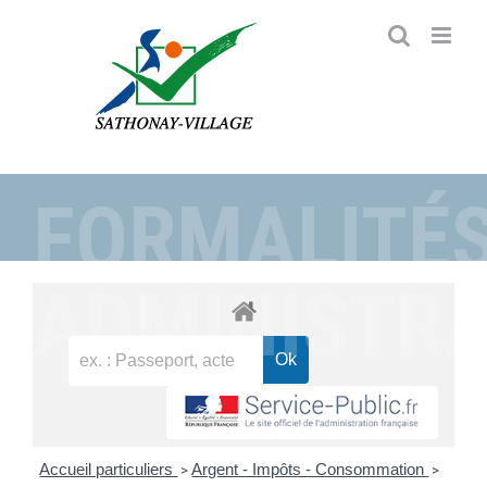
Passer
au
contenu
FORMALITÉ
ADMINISTRA
Accueil particuliers
Argent - Impôts - Consommation
>
>