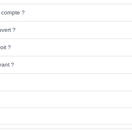
 compte ?
vert ?
oit ?
yant ?