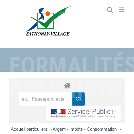
Passer
au
contenu
FORMALITÉ
ADMINISTRA
Accueil particuliers
Argent - Impôts - Consommation
>
>