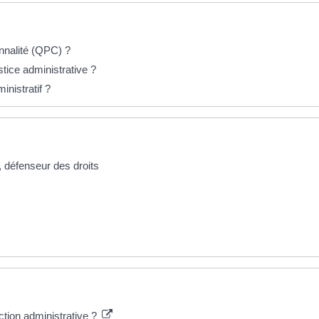
onnalité (QPC) ?
tice administrative ?
inistratif ?
f, défenseur des droits
ction administrative ?