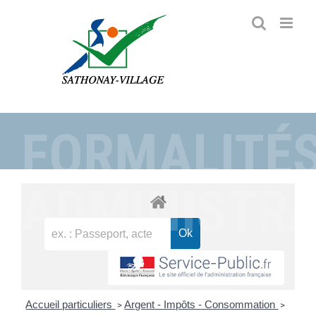
Passer
au
contenu
FORMALITÉ
ADMINISTRA
Accueil particuliers
Argent - Impôts - Consommation
>
>