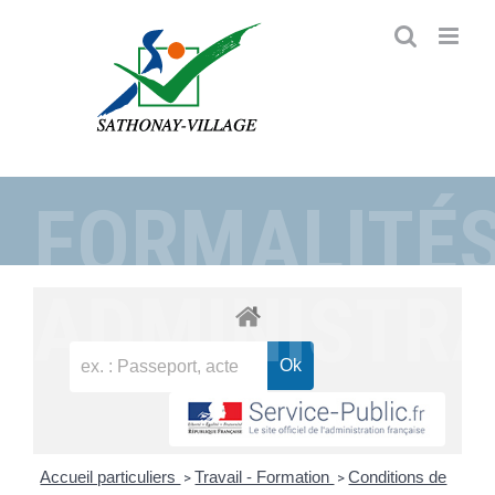
Passer
au
contenu
FORMALITÉ
ADMINISTRA
Accueil particuliers
Travail - Formation
Conditions de
>
>