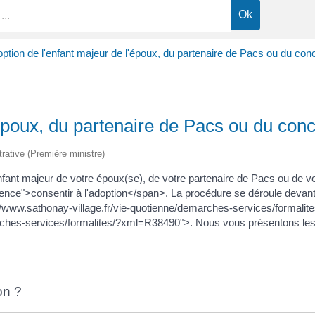
ption de l'enfant majeur de l'époux, du partenaire de Pacs ou du con
'époux, du partenaire de Pacs ou du con
trative (Première ministre)
nt majeur de votre époux(se), de votre partenaire de Pacs ou de v
nce">consentir à l'adoption</span>. La procédure se déroule devant le
//www.sathonay-village.fr/vie-quotienne/demarches-services/formali
arches-services/formalites/?xml=R38490">. Nous vous présentons les 
on ?