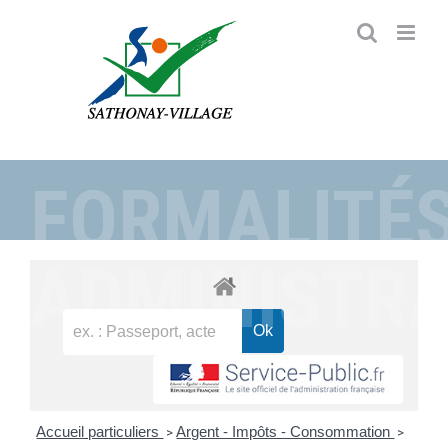
Passer
au
contenu
FORMALITÉ
ADMINISTRA
Accueil particuliers
Argent - Impôts - Consommation
>
>