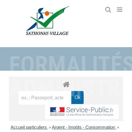
Passer
au
contenu
FORMALITÉ
ADMINISTRA
Accueil particuliers
Argent - Impôts - Consommation
>
>