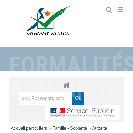
Passer
au
contenu
FORMALITÉ
ADMINISTRA
Accueil particuliers
Famille - Scolarité
Autorité
>
>