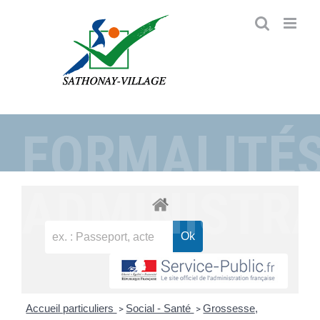
Passer
au
contenu
FORMALITÉ
ADMINISTRA
Accueil particuliers
Social - Santé
Grossesse,
>
>