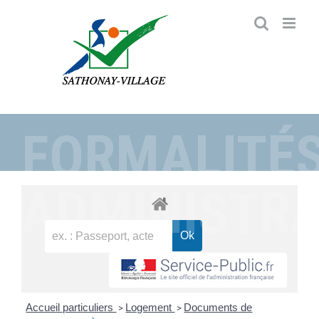
Passer
au
contenu
FORMALITÉ
ADMINISTRA
Accueil particuliers
Logement
Documents de
>
>