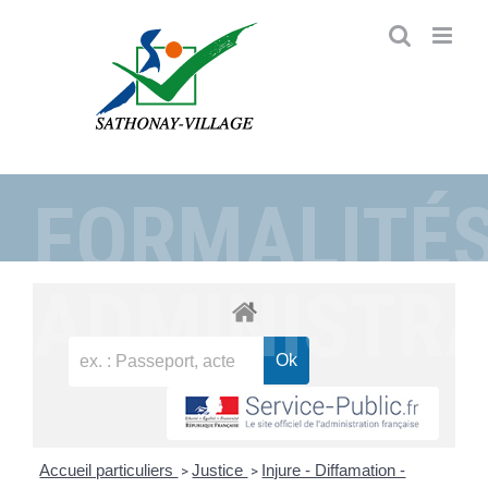
Passer
au
contenu
FORMALITÉ
ADMINISTRA
Accueil particuliers
Justice
Injure - Diffamation -
>
>