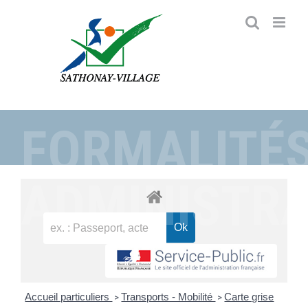
Passer
au
contenu
FORMALITÉ
ADMINISTRA
Accueil particuliers
Transports - Mobilité
Carte grise
>
>