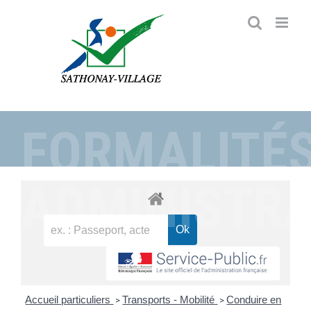
Passer
au
contenu
FORMALITÉ
ADMINISTRA
Accueil particuliers
Transports - Mobilité
Conduire en
>
>