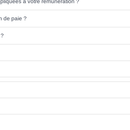
appliquées à votre rémunération ?
in de paie ?
 ?