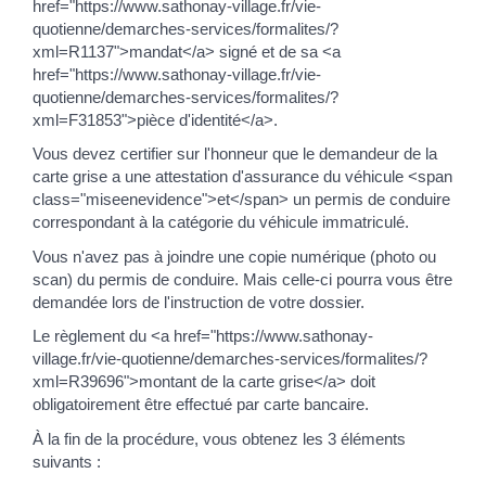
href="https://www.sathonay-village.fr/vie-
quotienne/demarches-services/formalites/?
xml=R1137">mandat</a> signé et de sa <a
href="https://www.sathonay-village.fr/vie-
quotienne/demarches-services/formalites/?
xml=F31853">pièce d'identité</a>.
Vous devez certifier sur l'honneur que le demandeur de la
carte grise a une attestation d'assurance du véhicule <span
class="miseenevidence">et</span> un permis de conduire
correspondant à la catégorie du véhicule immatriculé.
Vous n'avez pas à joindre une copie numérique (photo ou
scan) du permis de conduire. Mais celle-ci pourra vous être
demandée lors de l'instruction de votre dossier.
Le règlement du <a href="https://www.sathonay-
village.fr/vie-quotienne/demarches-services/formalites/?
xml=R39696">montant de la carte grise</a> doit
obligatoirement être effectué par carte bancaire.
À la fin de la procédure, vous obtenez les 3 éléments
suivants :