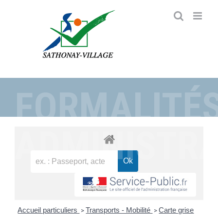
Passer
au
contenu
FORMALITÉ
ADMINISTRA
Accueil particuliers
Transports - Mobilité
Carte grise
>
>