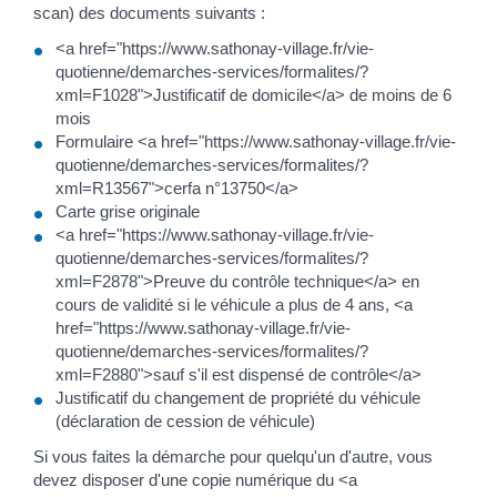
scan) des documents suivants :
<a href="https://www.sathonay-village.fr/vie-
quotienne/demarches-services/formalites/?
xml=F1028">Justificatif de domicile</a> de moins de 6
mois
Formulaire <a href="https://www.sathonay-village.fr/vie-
quotienne/demarches-services/formalites/?
xml=R13567">cerfa n°13750</a>
Carte grise originale
<a href="https://www.sathonay-village.fr/vie-
quotienne/demarches-services/formalites/?
xml=F2878">Preuve du contrôle technique</a> en
cours de validité si le véhicule a plus de 4 ans, <a
href="https://www.sathonay-village.fr/vie-
quotienne/demarches-services/formalites/?
xml=F2880">sauf s'il est dispensé de contrôle</a>
Justificatif du changement de propriété du véhicule
(déclaration de cession de véhicule)
Si vous faites la démarche pour quelqu'un d'autre, vous
devez disposer d'une copie numérique du <a