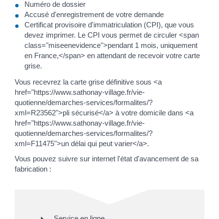
Numéro de dossier
Accusé d'enregistrement de votre demande
Certificat provisoire d'immatriculation (CPI), que vous
devez imprimer. Le CPI vous permet de circuler <span
class="miseenevidence">pendant 1 mois, uniquement
en France,</span> en attendant de recevoir votre carte
grise.
Vous recevrez la carte grise définitive sous <a
href="https://www.sathonay-village.fr/vie-
quotienne/demarches-services/formalites/?
xml=R23562">pli sécurisé</a> à votre domicile dans <a
href="https://www.sathonay-village.fr/vie-
quotienne/demarches-services/formalites/?
xml=F11475">un délai qui peut varier</a>.
Vous pouvez suivre sur internet l'état d'avancement de sa
fabrication :
Service en ligne