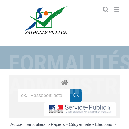
Passer
au
contenu
FORMALITÉ
ADMINISTRA
Accueil particuliers
Papiers - Citoyenneté - Élections
>
>