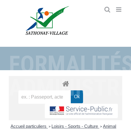
Passer
au
contenu
FORMALITÉ
ADMINISTRA
Accueil particuliers
Loisirs - Sports - Culture
Animal
>
>