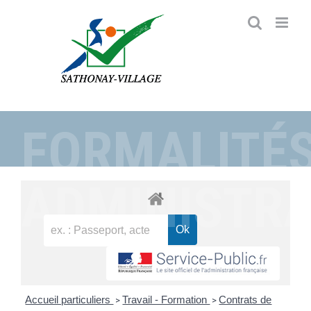
Passer
au
contenu
FORMALITÉ
ADMINISTRA
Accueil particuliers
Travail - Formation
Contrats de
>
>