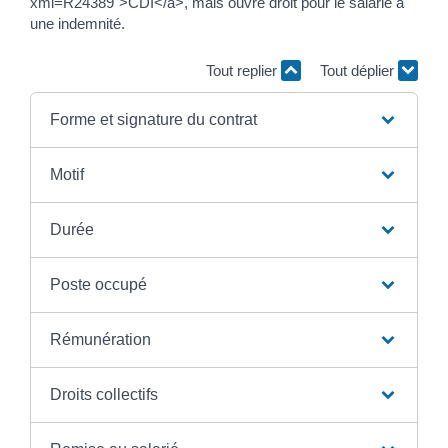
xml=R24389">CDI</a>, mais ouvre droit pour le salarié à
une indemnité.
Tout replier
Tout déplier
Forme et signature du contrat
Motif
Durée
Poste occupé
Rémunération
Droits collectifs