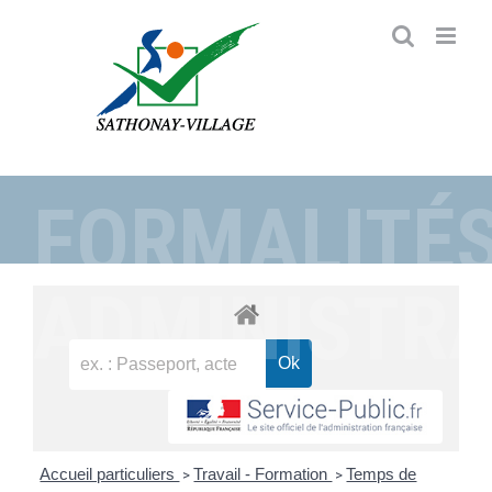
Passer
au
contenu
FORMALITÉ
ADMINISTRA
Accueil particuliers
Travail - Formation
Temps de
>
>