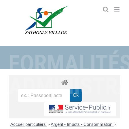
Passer
au
contenu
FORMALITÉ
ADMINISTRA
Accueil particuliers
Argent - Impôts - Consommation
>
>