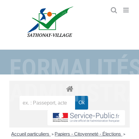
Passer
au
contenu
FORMALITÉ
ADMINISTRA
Accueil particuliers
Papiers - Citoyenneté - Élections
>
>