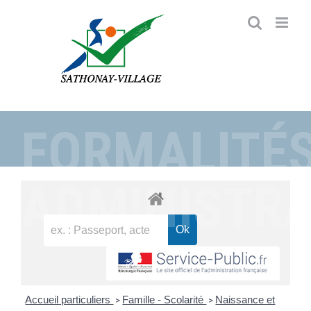
Passer
au
contenu
FORMALITÉ
ADMINISTRA
Accueil particuliers
Famille - Scolarité
Naissance et
>
>