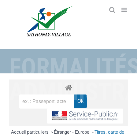
Passer
au
contenu
FORMALITÉ
ADMINISTRA
Accueil particuliers
Étranger - Europe
Titres, carte de
>
>