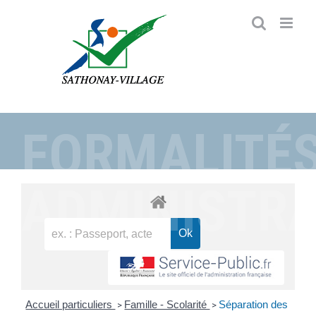
Passer
au
contenu
FORMALITÉ
ADMINISTRA
Accueil particuliers
Famille - Scolarité
Séparation des
>
>