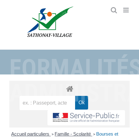
Passer
au
contenu
FORMALITÉ
ADMINISTRA
Accueil particuliers
Famille - Scolarité
Bourses et
>
>