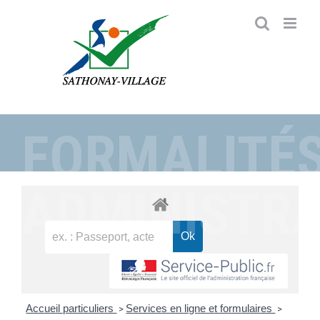
Passer
au
contenu
FORMALITÉ
ADMINISTRA
Accueil particuliers
Services en ligne et formulaires
>
>