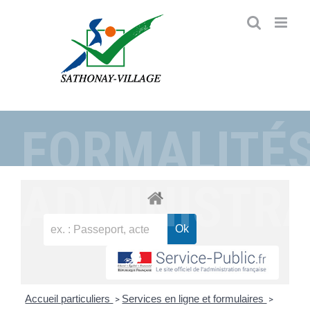
Passer
au
contenu
FORMALITÉ
ADMINISTRA
Accueil particuliers
Services en ligne et formulaires
>
>