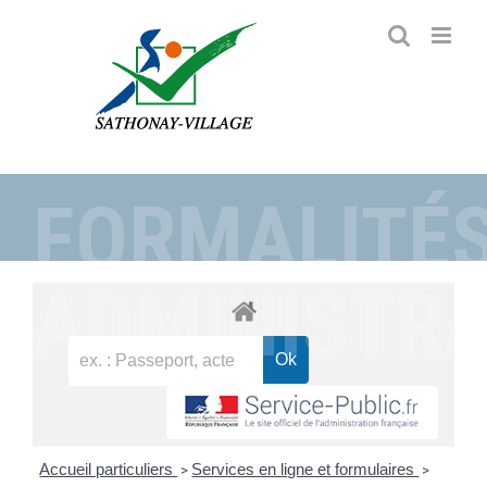
Passer
au
contenu
FORMALITÉ
ADMINISTRA
Accueil particuliers
Services en ligne et formulaires
>
>