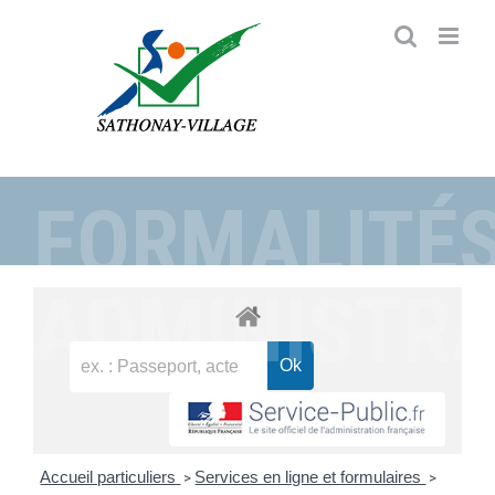
Passer
au
contenu
FORMALITÉ
ADMINISTRA
Accueil particuliers
Services en ligne et formulaires
>
>