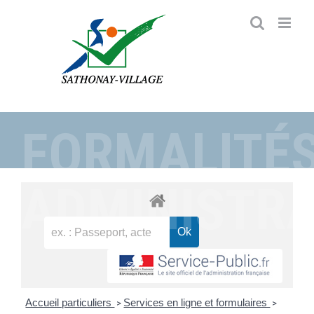
Passer
au
contenu
FORMALITÉ
ADMINISTRA
Accueil particuliers
Services en ligne et formulaires
>
>